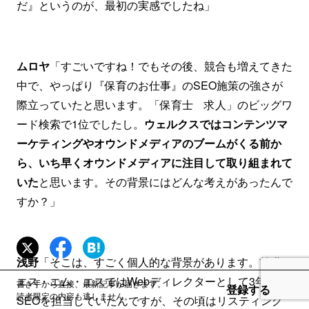
だ』というのが、最初の実感でしたね」
ムロヤ
「すごいですね！でもその後、競合も増えてきた
中で、やっぱり『保育のお仕事』のSEO施策の強さが
際立っていたと思います。「保育士 求人」のビッグワ
ード検索で1位でしたし。
ウェルクスではコンテンツマ
ーケティングやオウンドメディアのブームがくる前か
ら、いち早くオウンドメディアに注目して取り組まれて
いた
と思います。その背景にはどんな考えがあったんで
すか？」
浅野
「そこは、すごく個人的な背景があります。前職の
エス・エム・エスではWebディレクターとして3年ほど
書き手から直接、最新記事が届きます。
登録する
読者限定の内容も逃しません。
SEOを担当していたんですが、その頃はリスティング