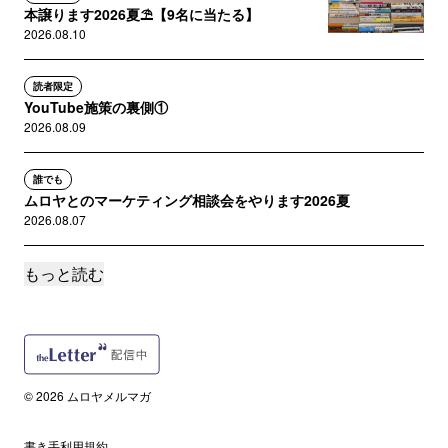
本譲ります2026夏⛱️【9名に当たる】
2026.08.10
読者限定
YouTube施策の裏側①
2026.08.09
誰でも
ムロヤとのマーケティング相談会をやります2026夏
2026.08.07
もっと読む
誰でも
YouTubeを始めました、まずはLLMOの解説
2026.08.06
誰でも
マーケティングチームのAI化に欠かせないことを考えてみた
© 2026 ムロヤメルマガ
2026.08.05
書き手利用規約