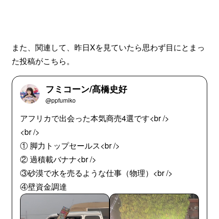
また、関連して、昨日Xを見ていたら思わず目にとまっ
た投稿がこちら。
フミコーン/髙橋史好
@ppfumiko
アフリカで出会った本気商売4選です<br />
<br />
① 脚力トップセールス<br />
② 過積載バナナ<br />
③砂漠で水を売るような仕事（物理）<br />
④壁資金調達