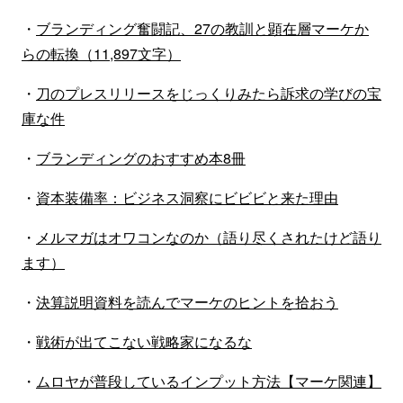
・
ブランディング奮闘記、27の教訓と顕在層マーケか
らの転換（11,897文字）
・
刀のプレスリリースをじっくりみたら訴求の学びの宝
庫な件
・
ブランディングのおすすめ本8冊
・
資本装備率：ビジネス洞察にビビビと来た理由
・
メルマガはオワコンなのか（語り尽くされたけど語り
ます）
・
決算説明資料を読んでマーケのヒントを拾おう
・
戦術が出てこない戦略家になるな
・
ムロヤが普段しているインプット方法【マーケ関連】