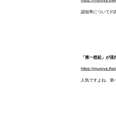
https://rmuroya.th
認知率についての
「第一想起」が流
https://rmuroya.th
人気ですよね、第