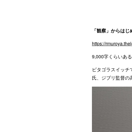
「観察」からはじ
https://rmuroya.th
9,000字くらい
ピタゴラスイッチ
氏、ジブリ監督の