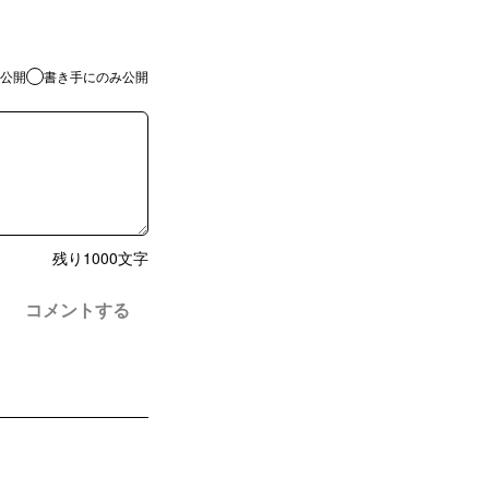
公開
書き手にのみ公開
残り
1000
文字
コメントする