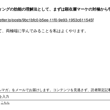
ィングの効能の理解法として、まずは顕在層マーケの対極から
eletter.jp/posts/9bc1bfc0-b5ee-11f0-9e93-1953c611545f
て、両極端に学んでみることを私はよくやります。
ルマガ」をメールでお届けします。コンテンツを見逃さず、読者限定記
は
こちら