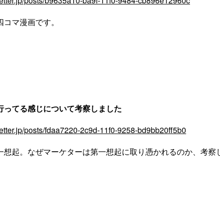
eletter.jp/posts/b9635a10-ba9f-11f0-9484-cb896e12960c
四コマ漫画です。
行ってる感じについて考察しました
eletter.jp/posts/fdaa7220-2c9d-11f0-9258-bd9bb20ff5b0
一想起。なぜマーケターは第一想起に取り憑かれるのか、考察