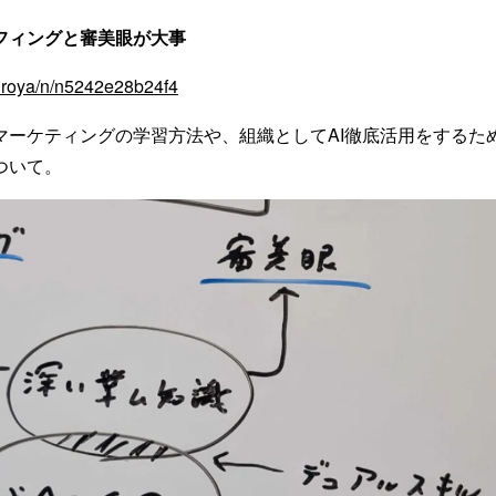
ーフィングと審美眼が大事
muroya/n/n5242e28b24f4
マーケティングの学習方法や、組織としてAI徹底活用をするた
ついて。