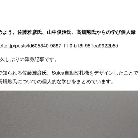
めよう。佐藤雅彦氏、山中俊治氏、高畑勲氏からの学び個人録
eletter.jp/posts/fd605840-9887-11f0-b18f-951ea9922b5d
ある久しぶりの渾身記事です。
で知られる佐藤雅彦氏、Suica自動改札機をデザインしたこと
高畑勲氏についての個人的な学びをまとめています。