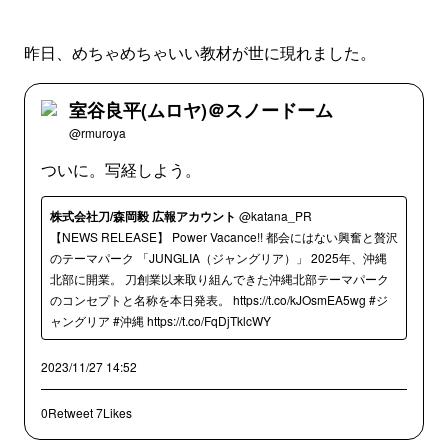
昨日、めちゃめちゃいい教材が世に現れました。
室谷良平(ムロヤ)＠スノードーム
@rmuroya
ついに。写経しよう。
株式会社刀/森岡毅 広報アカウント
@katana_PR
【NEWS RELEASE】 Power Vacance!! 都会にはない興奮と贅沢
のテーマパーク 「JUNGLIA（ジャングリア）」 2025年、沖縄
北部に開業。 刀創業以来取り組んできた沖縄北部テーマパーク
のコンセプトと名称を本日発表。 https://t.co/kJOsmEA5wg #ジ
ャングリア #沖縄 https://t.co/FqDjTklcWY
2023/11/27 14:52
0Retweet
7Likes