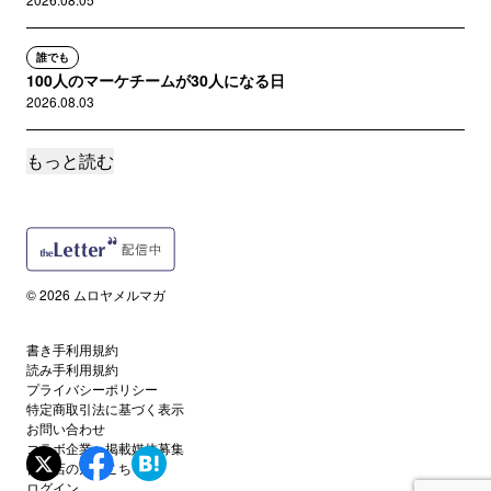
誰でも
100人のマーケチームが30人になる日
2026.08.03
もっと読む
誰でも
アイデンティティに縛られてませんか
2026.07.30
読者限定
ビール3杯でも申し込める？コンバージョン改善の基本原則メモ
© 2026 ムロヤメルマガ
2026.07.27
書き手利用規約
誰でも
読み手利用規約
ポッドキャスト「僕たち光合成」を始めました
プライバシーポリシー
2026.07.25
特定商取引法に基づく表示
お問い合わせ
コラボ企業・掲載媒体募集
誰でも
代理店の方はこちら
テキスト人間、ポッドキャストを始める
ログイン