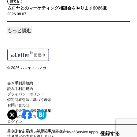
誰でも
ムロヤとのマーケティング相談会をやります2026夏
2026.08.07
もっと読む
誰でも
YouTubeを始めました、まずはLLMOの解説
2026.08.06
誰でも
マーケティングチームのAI化に欠かせないことを考えてみた
© 2026 ムロヤメルマガ
2026.08.05
書き手利用規約
誰でも
読み手利用規約
100人のマーケチームが30人になる日
プライバシーポリシー
2026.08.03
特定商取引法に基づく表示
お問い合わせ
コラボ企業・掲載媒体募集
誰でも
代理店の方はこちら
アイデンティティに縛られてませんか
ログイン
2026.07.30
書き手から直接、最新記事が届きます。
reCAPTCHA
Privacy Policy
and
Terms of Service
apply.
登録する
読者限定の内容も逃しません。