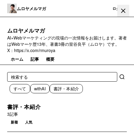
ムロヤメルマガ
登録
ログイン
ムロヤメルマガ
AI×Webマーケティングの現場の一次情報をお届けします。著者
はWebマーケ歴13年、著書3冊の室谷良平（ムロヤ）です。
X：https://x.com/rmuroya
ホーム
記事
概要
すべて
withAI
書評・本紹介
書評・本紹介
3記事
新着
人気