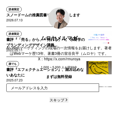
読者限定
スノードームの推薦図書リストを放出します
2026.07.13
読者限定
ムロヤメルマガ
書評『「売る」から、「売れる」へ。 水野学の
ブランディングデザイン講義...
AI×Webマーケティングの現場の一次情報をお届けします。著者
2022.05.11
はWebマーケ歴13年、著書3冊の室谷良平（ムロヤ）です。
X：https://x.com/rmuroya
誰でも
1,000 ~ 5,000 人が登録中
書評『エフェクチュエーション』、踏み込めな
いあなたに
まずは無料登録
2025.07.23
登録
スキップ